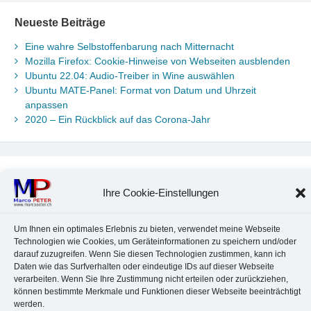
Neueste Beiträge
Eine wahre Selbstoffenbarung nach Mitternacht
Mozilla Firefox: Cookie-Hinweise von Webseiten ausblenden
Ubuntu 22.04: Audio-Treiber in Wine auswählen
Ubuntu MATE-Panel: Format von Datum und Uhrzeit
anpassen
2020 – Ein Rückblick auf das Corona-Jahr
Neueste Kommentare
Ihre Cookie-Einstellungen
Chr. Kotte
zu
Ubuntu 22.04: Audio-Treiber in Wine auswählen
Marco Peter
zu
Ubuntu MATE-Panel: Format von Datum und
Um Ihnen ein optimales Erlebnis zu bieten, verwendet meine Webseite
Uhrzeit anpassen
Technologien wie Cookies, um Geräteinformationen zu speichern und/oder
Johannes
zu
Ubuntu MATE-Panel: Format von Datum und
darauf zuzugreifen. Wenn Sie diesen Technologien zustimmen, kann ich
Uhrzeit anpassen
Daten wie das Surfverhalten oder eindeutige IDs auf dieser Webseite
Brummel Herbolzheim
zu
Musik-Portrait Nr. 1: Les Assoiffés
verarbeiten. Wenn Sie Ihre Zustimmung nicht erteilen oder zurückziehen,
aus Mittelbergheim
können bestimmte Merkmale und Funktionen dieser Webseite beeinträchtigt
Marco Peter
zu
Vereinfachte Installation von Brother-Geräten
werden.