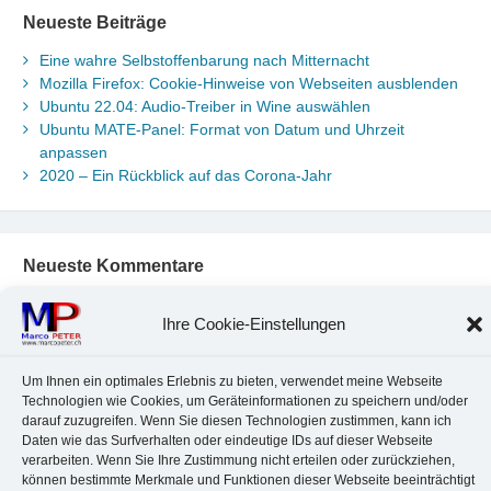
Neueste Beiträge
Eine wahre Selbstoffenbarung nach Mitternacht
Mozilla Firefox: Cookie-Hinweise von Webseiten ausblenden
Ubuntu 22.04: Audio-Treiber in Wine auswählen
Ubuntu MATE-Panel: Format von Datum und Uhrzeit
anpassen
2020 – Ein Rückblick auf das Corona-Jahr
Neueste Kommentare
Chr. Kotte
zu
Ubuntu 22.04: Audio-Treiber in Wine auswählen
Ihre Cookie-Einstellungen
Marco Peter
zu
Ubuntu MATE-Panel: Format von Datum und
Uhrzeit anpassen
Johannes
zu
Ubuntu MATE-Panel: Format von Datum und
Um Ihnen ein optimales Erlebnis zu bieten, verwendet meine Webseite
Uhrzeit anpassen
Technologien wie Cookies, um Geräteinformationen zu speichern und/oder
Brummel Herbolzheim
zu
Musik-Portrait Nr. 1: Les Assoiffés
darauf zuzugreifen. Wenn Sie diesen Technologien zustimmen, kann ich
Daten wie das Surfverhalten oder eindeutige IDs auf dieser Webseite
aus Mittelbergheim
verarbeiten. Wenn Sie Ihre Zustimmung nicht erteilen oder zurückziehen,
Marco Peter
zu
Vereinfachte Installation von Brother-Geräten
können bestimmte Merkmale und Funktionen dieser Webseite beeinträchtigt
unter Linux