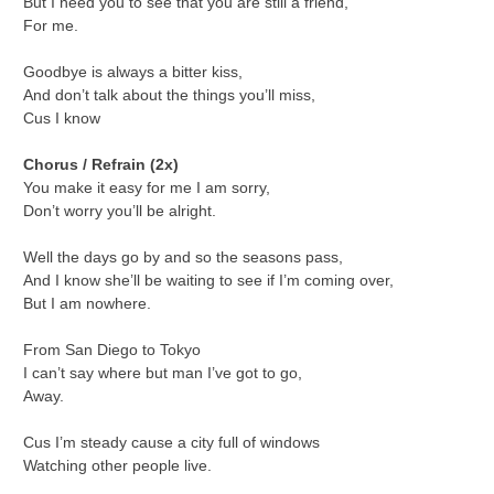
But I need you to see that you are still a friend,
For me.
Goodbye is always a bitter kiss,
And don’t talk about the things you’ll miss,
Cus I know
Chorus / Refrain (2x)
You make it easy for me I am sorry,
Don’t worry you’ll be alright.
Well the days go by and so the seasons pass,
And I know she’ll be waiting to see if I’m coming over,
But I am nowhere.
From San Diego to Tokyo
I can’t say where but man I’ve got to go,
Away.
Cus I’m steady cause a city full of windows
Watching other people live.