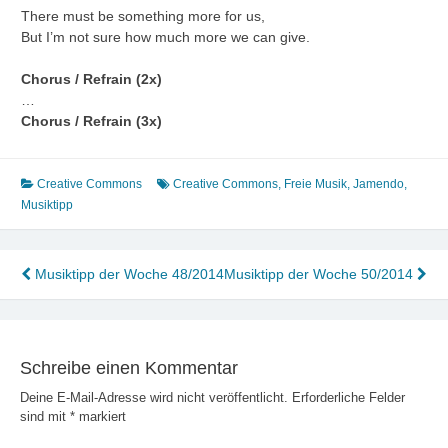
There must be something more for us,
But I’m not sure how much more we can give.
Chorus / Refrain (2x)
…
Chorus / Refrain (3x)
Creative Commons
Creative Commons
,
Freie Musik
,
Jamendo
,
Musiktipp
Beitragsnavigation
Musiktipp der Woche 48/2014
Musiktipp der Woche 50/2014
Schreibe einen Kommentar
Deine E-Mail-Adresse wird nicht veröffentlicht.
Erforderliche Felder
sind mit
*
markiert