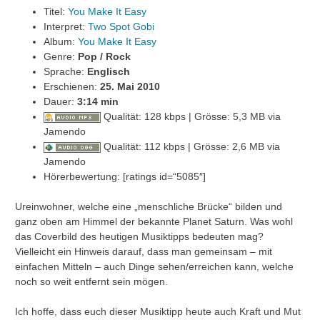
Titel:
You Make It Easy
Interpret:
Two Spot Gobi
Album:
You Make It Easy
Genre:
Pop / Rock
Sprache:
Englisch
Erschienen:
25. Mai 2010
Dauer:
3
:14 min
Qualität: 128 kbps | Grösse: 5,3 MB via
Jamendo
Qualität: 112 kbps | Grösse: 2,6 MB via
Jamendo
Hörerbewertung: [ratings id=“5085″]
Ureinwohner, welche eine „menschliche Brücke“ bilden und
ganz oben am Himmel der bekannte Planet Saturn. Was wohl
das Coverbild des heutigen Musiktipps bedeuten mag?
Vielleicht ein Hinweis darauf, dass man gemeinsam – mit
einfachen Mitteln – auch Dinge sehen/erreichen kann, welche
noch so weit entfernt sein mögen.
Ich hoffe, dass euch dieser Musiktipp heute auch Kraft und Mut