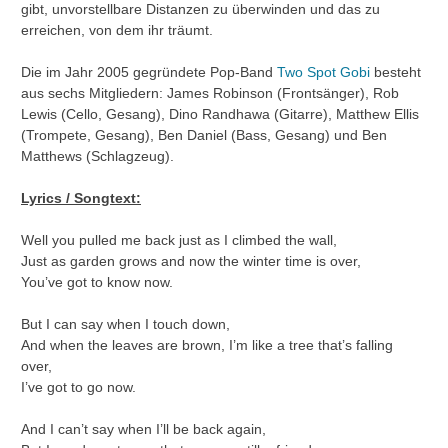
gibt, unvorstellbare Distanzen zu überwinden und das zu
erreichen, von dem ihr träumt.
Die im Jahr 2005 gegründete Pop-Band
Two Spot Gobi
besteht
aus sechs Mitgliedern: James Robinson (Frontsänger), Rob
Lewis (Cello, Gesang), Dino Randhawa (Gitarre), Matthew Ellis
(Trompete, Gesang), Ben Daniel (Bass, Gesang) und Ben
Matthews (Schlagzeug).
Lyrics / Songtext:
Well you pulled me back just as I climbed the wall,
Just as garden grows and now the winter time is over,
You’ve got to know now.
But I can say when I touch down,
And when the leaves are brown, I’m like a tree that’s falling
over,
I’ve got to go now.
And I can’t say when I’ll be back again,