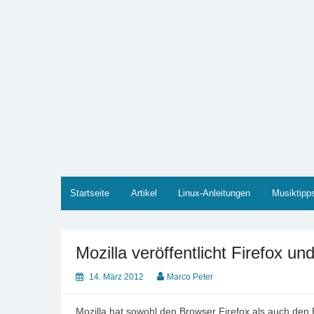
Zum
Inhalt
springen
Marco PETER
Willkommen bei Marcos Blog rund um Themen wie
Startseite
Artikel
Linux-Anleitungen
Musiktipp
Mozilla veröffentlicht Firefox u
14. März 2012
Marco Peter
Mozilla hat sowohl den Browser Firefox als auch den 