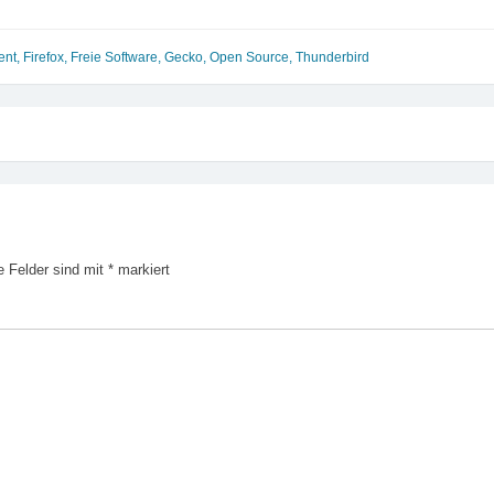
ent
,
Firefox
,
Freie Software
,
Gecko
,
Open Source
,
Thunderbird
e Felder sind mit
*
markiert