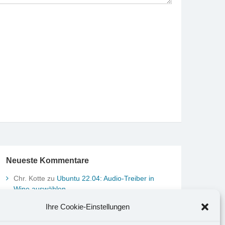
Neueste Kommentare
Chr. Kotte
zu
Ubuntu 22.04: Audio-Treiber in
Wine auswählen
Marco Peter
zu
Ubuntu MATE-Panel: Format von
Ihre Cookie-Einstellungen
Datum und Uhrzeit anpassen
Johannes
zu
Ubuntu MATE-Panel: Format von