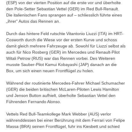
(ESP) von der vierten Position auf die erste vor und überholte
den Pole-Setter Sebastian Vettel (GER) im Red Bull-Renault.
Die italienischen Fans sprangen auf – schliesslich führte eines
„ihrer“ Autos das Rennen an.
Durch das hintere Feld rutschte Vitantonio Liuzzi (ITA) im HRT-
Cosworth durch die Wiese vor der ersten Kurve und schoss
damit gleich mehrere Fahrzeuge ab. Sowohl für Liuzzi selbst als
auch für Nico Rosberg (GER) im Mercedes und Renault-Pilot
Witali Petrow (RUS) war das Rennen vorbei. Des Weiteren
musste Sauber-Pilot Kamui Kobayashi (JAP) danach an die
Box, um sich einen neuen Frontflügel zu holen.
Während der routinierte Mercedes-Fahrer Michael Schumacher
(GER) die beiden britischen McLaren-Piloten Lewis Hamilton
und Jenson Button aufhielt, überholte Sebastian Vettel den
Führenden Fernando Alonso.
Vettels Red Bull-Teamkollege Mark Webber (AUS) verlor
währenddessen bei einer Berührung mit dem Ferrari von Felipe
Massa (BRA) seinen Frontflügel, fuhr ins Kiesbett und schied