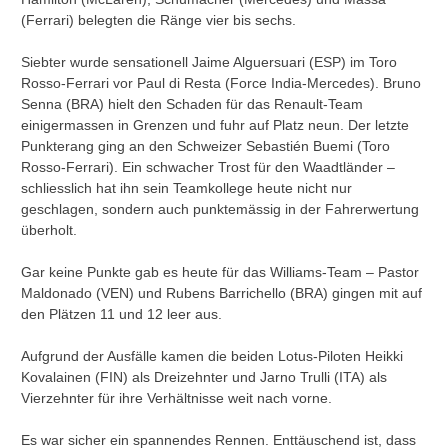
(Ferrari) belegten die Ränge vier bis sechs.
Siebter wurde sensationell Jaime Alguersuari (ESP) im Toro
Rosso-Ferrari vor Paul di Resta (Force India-Mercedes). Bruno
Senna (BRA) hielt den Schaden für das Renault-Team
einigermassen in Grenzen und fuhr auf Platz neun. Der letzte
Punkterang ging an den Schweizer Sebastién Buemi (Toro
Rosso-Ferrari). Ein schwacher Trost für den Waadtländer –
schliesslich hat ihn sein Teamkollege heute nicht nur
geschlagen, sondern auch punktemässig in der Fahrerwertung
überholt.
Gar keine Punkte gab es heute für das Williams-Team – Pastor
Maldonado (VEN) und Rubens Barrichello (BRA) gingen mit auf
den Plätzen 11 und 12 leer aus.
Aufgrund der Ausfälle kamen die beiden Lotus-Piloten Heikki
Kovalainen (FIN) als Dreizehnter und Jarno Trulli (ITA) als
Vierzehnter für ihre Verhältnisse weit nach vorne.
Es war sicher ein spannendes Rennen. Enttäuschend ist, dass