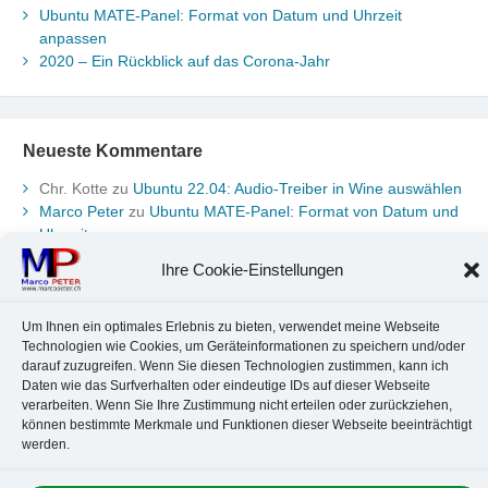
Ubuntu MATE-Panel: Format von Datum und Uhrzeit
anpassen
2020 – Ein Rückblick auf das Corona-Jahr
Neueste Kommentare
Chr. Kotte
zu
Ubuntu 22.04: Audio-Treiber in Wine auswählen
Marco Peter
zu
Ubuntu MATE-Panel: Format von Datum und
Uhrzeit anpassen
Johannes
zu
Ubuntu MATE-Panel: Format von Datum und
Ihre Cookie-Einstellungen
Uhrzeit anpassen
Brummel Herbolzheim
zu
Musik-Portrait Nr. 1: Les Assoiffés
aus Mittelbergheim
Um Ihnen ein optimales Erlebnis zu bieten, verwendet meine Webseite
Technologien wie Cookies, um Geräteinformationen zu speichern und/oder
Marco Peter
zu
Vereinfachte Installation von Brother-Geräten
darauf zuzugreifen. Wenn Sie diesen Technologien zustimmen, kann ich
unter Linux
Daten wie das Surfverhalten oder eindeutige IDs auf dieser Webseite
verarbeiten. Wenn Sie Ihre Zustimmung nicht erteilen oder zurückziehen,
können bestimmte Merkmale und Funktionen dieser Webseite beeinträchtigt
werden.
Kontakt
Datenschutz
Anbieterkennzeichnung
Cookie-Richtlinie
© 2010-2026 Marco PETER. All rights reserved.